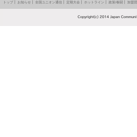
トップ
お知らせ
全国ユニオン通信
定期大会
ホットライン
政策/春闘
加盟団